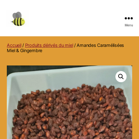
Menu
MARC
REBUFFO
APICULTEUR,
Accueil
/
Produits dérivés du miel
/ Amandes Caramélisées
NIDS
Miel & Gingembre
DE
FRELONS