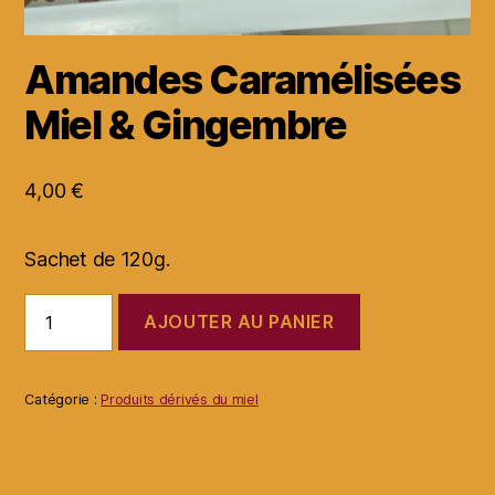
Amandes Caramélisées
Miel & Gingembre
4,00
€
Sachet de 120g.
quantité
AJOUTER AU PANIER
de
Amandes
Caramélisées
Miel
Catégorie :
Produits dérivés du miel
&
Gingembre