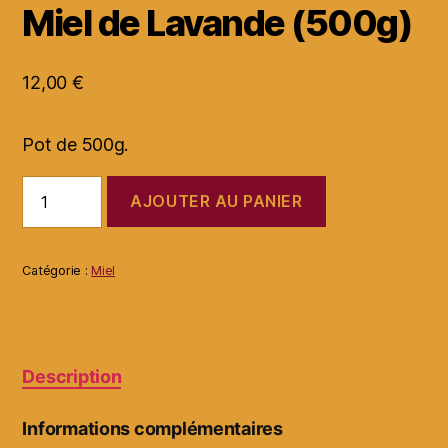
Miel de Lavande (500g)
12,00
€
Pot de 500g.
quantité
AJOUTER AU PANIER
de
Miel
de
Lavande
Catégorie :
Miel
(500g)
Description
Informations complémentaires