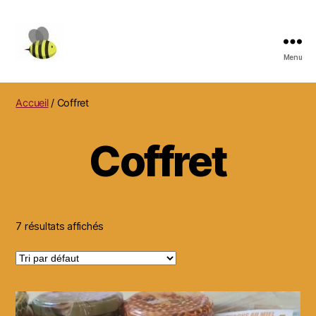
Menu
MARC
REBUFFO
APICULTEUR,
Accueil
/ Coffret
NIDS
DE
Coffret
FRELONS
7 résultats affichés