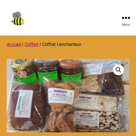
Menu
MARC
REBUFFO
APICULTEUR,
Accueil
/
Coffret
/ Coffret L’enchanteur
NIDS
DE
FRELONS