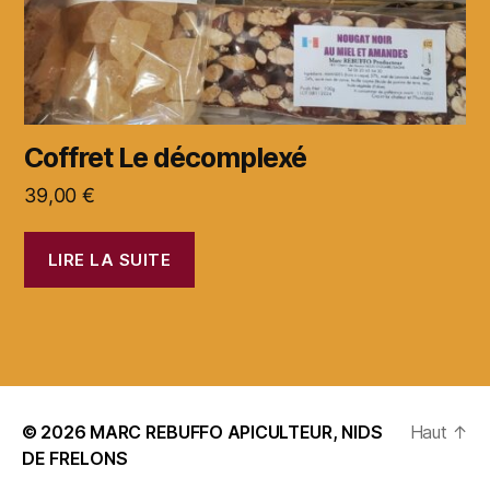
Coffret Le décomplexé
39,00
€
LIRE LA SUITE
© 2026
MARC REBUFFO APICULTEUR, NIDS
Haut
↑
DE FRELONS