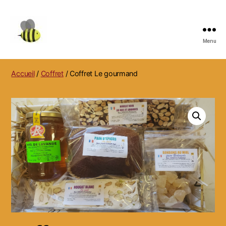
Menu
MARC
REBUFFO
APICULTEUR,
Accueil
/
Coffret
/ Coffret Le gourmand
NIDS
DE
FRELONS